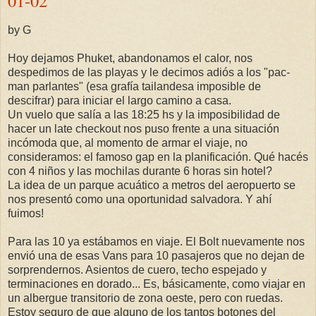
01-02
by G
Hoy dejamos Phuket, abandonamos el calor, nos
despedimos de las playas y le decimos adiós a los "pac-
man parlantes" (esa grafía tailandesa imposible de
descifrar) para iniciar el largo camino a casa.
Un vuelo que salía a las 18:25 hs y la imposibilidad de
hacer un late checkout nos puso frente a una situación
incómoda que, al momento de armar el viaje, no
consideramos: el famoso gap en la planificación. Qué hacés
con 4 niños y las mochilas durante 6 horas sin hotel?
La idea de un parque acuático a metros del aeropuerto se
nos presentó como una oportunidad salvadora. Y ahí
fuimos!
Para las 10 ya estábamos en viaje. El Bolt nuevamente nos
envió una de esas Vans para 10 pasajeros que no dejan de
sorprendernos. Asientos de cuero, techo espejado y
terminaciones en dorado... Es, básicamente, como viajar en
un albergue transitorio de zona oeste, pero con ruedas.
Estoy seguro de que alguno de los tantos botones del