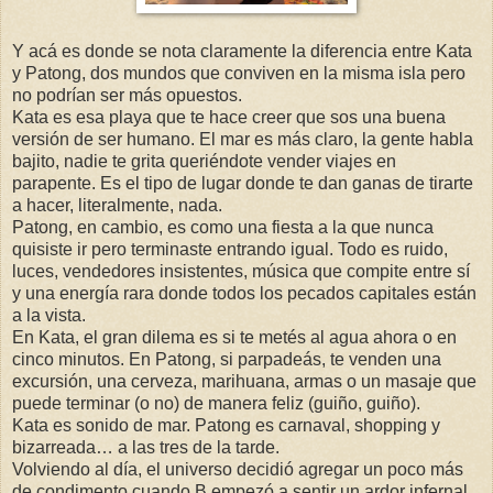
Y acá es donde se nota claramente la diferencia entre Kata
y Patong, dos mundos que conviven en la misma isla pero
no podrían ser más opuestos.
Kata es esa playa que te hace creer que sos una buena
versión de ser humano. El mar es más claro, la gente habla
bajito, nadie te grita queriéndote vender viajes en
parapente. Es el tipo de lugar donde te dan ganas de tirarte
a hacer, literalmente, nada.
Patong, en cambio, es como una fiesta a la que nunca
quisiste ir pero terminaste entrando igual. Todo es ruido,
luces, vendedores insistentes, música que compite entre sí
y una energía rara donde todos los pecados capitales están
a la vista.
En Kata, el gran dilema es si te metés al agua ahora o en
cinco minutos. En Patong, si parpadeás, te venden una
excursión, una cerveza, marihuana, armas o un masaje que
puede terminar (o no) de manera feliz (guiño, guiño).
Kata es sonido de mar. Patong es carnaval, shopping y
bizarreada… a las tres de la tarde.
Volviendo al día, el universo decidió agregar un poco más
de condimento cuando B empezó a sentir un ardor infernal