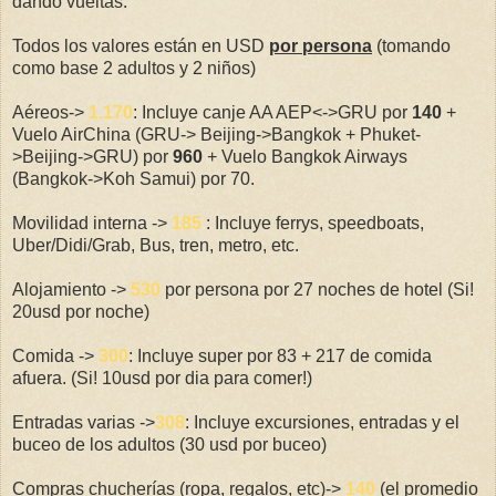
dando vueltas.
Todos los valores están en USD
por persona
(tomando
como base 2 adultos y 2 niños)
Aéreos->
1.170
: Incluye canje AA AEP<->GRU por
140
+
Vuelo AirChina (GRU-> Beijing->Bangkok + Phuket-
>Beijing->GRU) por
960
+ Vuelo Bangkok Airways
(Bangkok->Koh Samui) por 70.
Movilidad interna ->
185
: Incluye ferrys, speedboats,
Uber/Didi/Grab, Bus, tren, metro, etc.
Alojamiento ->
530
por persona por 27 noches de hotel (Si!
20usd por noche)
Comida ->
300
: Incluye super por 83 + 217 de comida
afuera. (Si! 10usd por dia para comer!)
Entradas varias ->
308
: Incluye excursiones, entradas y el
buceo de los adultos (30 usd por buceo)
Compras chucherías (ropa, regalos, etc)->
140
(el promedio