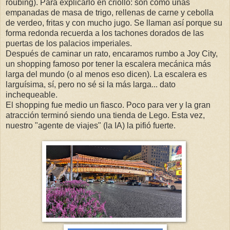
ròubǐng). Para explicarlo en criollo: son como unas
empanadas de masa de trigo, rellenas de carne y cebolla
de verdeo, fritas y con mucho jugo. Se llaman así porque su
forma redonda recuerda a los tachones dorados de las
puertas de los palacios imperiales.
Después de caminar un rato, encaramos rumbo a Joy City,
un shopping famoso por tener la escalera mecánica más
larga del mundo (o al menos eso dicen). La escalera es
larguísima, sí, pero no sé si la más larga... dato
inchequeable.
El shopping fue medio un fiasco. Poco para ver y la gran
atracción terminó siendo una tienda de Lego. Esta vez,
nuestro "agente de viajes" (la IA) la pifió fuerte.