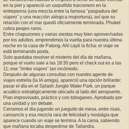
en la piel y apareció un sarpullido traicionero en la
entrepierna (una mezcla entre la famosa "paspadura del
viajero" y una reacción alérgica inoportuna), así que su
relación con el mar quedó oficialmente terminada. Phuket
cobra peajes raros.
Entre chapuzones y varias siestas muy bien aprovechadas
por los adultos, emprendimos la vuelta para nuestra última
noche en la casa de Patong. Ahí cayó la ficha: el viaje se
está terminando posta.
Solo quedaba resolver el misterio del día de mañana,
porque el vuelo sale a las 18:30 pero el check out es a las
11; ese "limbo viajero" tan incómodo.
Después de algunas consultas con nuestro agente de
viajes estrella (la IA amiga), apareció una opción brillante:
pasar el día en el Splash Jungle Water Park, un parque
acuático estratégicamente ubicado al lado del aeropuerto.
Plan improvisado, práctico y con toboganes. Aprobado por
una unidad y sin debate.
Cerramos el día jugando un jueguito de mesa, entre risas,
cansancio y esa mezcla rara de felicidad y nostalgia que
aparece cuando un viaje se termina. A la cama, sabiendo
que mañana tocaba despedirse de Tailandia.