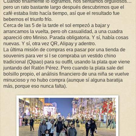
Cuando finalmente lo logramos, nos sentamos orgullosos…
pero un rato bastante largo después descubrimos que el
café estaba listo hacía tiempo, así que el resultado fue
bebernos el triunfo frío.
Cerca de las 5 de la tarde el sol empezó a bajar y
arrancamos la vuelta, pero oh casualidad, a una cuadra
apareció otro Miniso. Parada obligatoria. Y sí, había cosas
nuevas. Y sí, otra vez QR, Alipay y adentro.
La última misión de compras era pasar por una tienda de
souvenirs para ver si I se compraba un vestido chino
tradicional (Qipao) para su outfit, usando la plata que viene
juntando del Ratón Pérez. Pero cuando la plata sale del
bolsillo propio, el análisis financiero de una niña se vuelve
minucioso y no hubo compra (aunque sí alguna baratija
más, porque eso nunca falta).