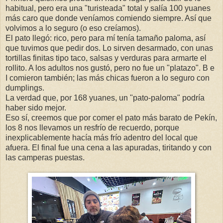
habitual, pero era una "turisteada" total y salía 100 yuanes
más caro que donde veníamos comiendo siempre. Así que
volvimos a lo seguro (o eso creíamos).
El pato llegó: rico, pero para mí tenía tamaño paloma, así
que tuvimos que pedir dos. Lo sirven desarmado, con unas
tortillas finitas tipo taco, salsas y verduras para armarte el
rollito. A los adultos nos gustó, pero no fue un "platazo". B e
I comieron también; las más chicas fueron a lo seguro con
dumplings.
La verdad que, por 168 yuanes, un "pato-paloma" podría
haber sido mejor.
Eso sí, creemos que por comer el pato más barato de Pekín,
los 8 nos llevamos un resfrío de recuerdo, porque
inexplicablemente hacía más frío adentro del local que
afuera. El final fue una cena a las apuradas, tiritando y con
las camperas puestas.