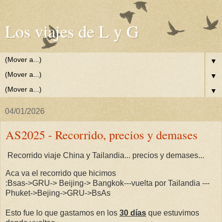
Los viajes de L y G
▼
▼
▼
04/01/2026
AS2025 - Recorrido, precios y demases
Recorrido viaje China y Tailandia... precios y demases...
Aca va el recorrido que hicimos
:Bsas->GRU-> Beijing-> Bangkok---vuelta por Tailandia ---
Phuket->Bejing->GRU->BsAs
Esto fue lo que gastamos en los
30 días
que estuvimos