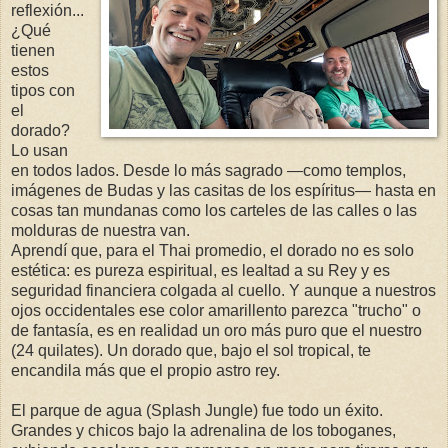
reflexión...
¿Qué
tienen
estos
tipos con
el
dorado?
Lo usan
en todos lados. Desde lo más sagrado —como templos,
imágenes de Budas y las casitas de los espíritus— hasta en
cosas tan mundanas como los carteles de las calles o las
molduras de nuestra van.
Aprendí que, para el Thai promedio, el dorado no es solo
estética: es pureza espiritual, es lealtad a su Rey y es
seguridad financiera colgada al cuello. Y aunque a nuestros
ojos occidentales ese color amarillento parezca "trucho" o
de fantasía, es en realidad un oro más puro que el nuestro
(24 quilates). Un dorado que, bajo el sol tropical, te
encandila más que el propio astro rey.
El parque de agua (Splash Jungle) fue todo un éxito.
Grandes y chicos bajo la adrenalina de los toboganes,