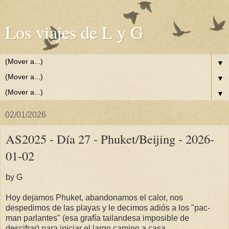
Los viajes de L y G
▼
▼
▼
02/01/2026
AS2025 - Día 27 - Phuket/Beijing - 2026-
01-02
by G
Hoy dejamos Phuket, abandonamos el calor, nos
despedimos de las playas y le decimos adiós a los "pac-
man parlantes" (esa grafía tailandesa imposible de
descifrar) para iniciar el largo camino a casa.