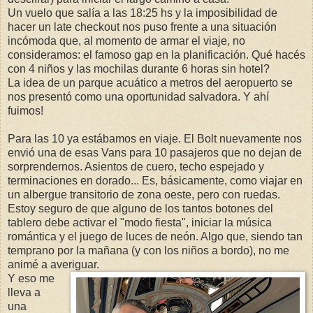
Un vuelo que salía a las 18:25 hs y la imposibilidad de
hacer un late checkout nos puso frente a una situación
incómoda que, al momento de armar el viaje, no
consideramos: el famoso gap en la planificación. Qué hacés
con 4 niños y las mochilas durante 6 horas sin hotel?
La idea de un parque acuático a metros del aeropuerto se
nos presentó como una oportunidad salvadora. Y ahí
fuimos!
Para las 10 ya estábamos en viaje. El Bolt nuevamente nos
envió una de esas Vans para 10 pasajeros que no dejan de
sorprendernos. Asientos de cuero, techo espejado y
terminaciones en dorado... Es, básicamente, como viajar en
un albergue transitorio de zona oeste, pero con ruedas.
Estoy seguro de que alguno de los tantos botones del
tablero debe activar el "modo fiesta", iniciar la música
romántica y el juego de luces de neón. Algo que, siendo tan
temprano por la mañana (y con los niños a bordo), no me
animé a averiguar.
Y eso me
lleva a
una