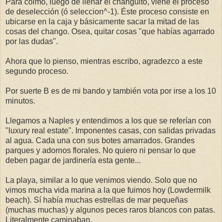
Para colmo, luego de llenar el changuito, viene el proceso
de deselección (ó seleccion^-1). Éste proceso consiste en
ubicarse en la caja y básicamente sacar la mitad de las
cosas del chango. Osea, quitar cosas "que habías agarrado
por las dudas".
Ahora que lo pienso, mientras escribo, agradezco a este
segundo proceso.
Por suerte B es de mi bando y también vota por irse a los 10
minutos.
Llegamos a Naples y entendimos a los que se referían con
"luxury real estate". Imponentes casas, con salidas privadas
al agua. Cada una con sus botes amarrados. Grandes
parques y adornos florales. No quiero ni pensar lo que
deben pagar de jardinería esta gente...
La playa, similar a lo que venimos viendo. Solo que no
vimos mucha vida marina a la que fuimos hoy (Lowdermilk
beach). Sí había muchas estrellas de mar pequeñas
(muchas muchas) y algunos peces raros blancos con patas.
Literalmente caminaban.