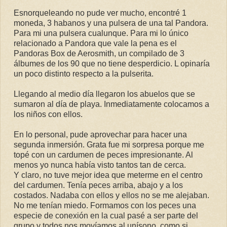
Esnorqueleando no pude ver mucho, encontré 1
moneda, 3 habanos y una pulsera de una tal Pandora.
Para mi una pulsera cualunque. Para mi lo único
relacionado a Pandora que vale la pena es el
Pandoras Box de Aerosmith, un compilado de 3
álbumes de los 90 que no tiene desperdicio. L opinaría
un poco distinto respecto a la pulserita.
Llegando al medio día llegaron los abuelos que se
sumaron al día de playa. Inmediatamente colocamos a
los niños con ellos.
En lo personal, pude aprovechar para hacer una
segunda inmersión. Grata fue mi sorpresa porque me
topé con un cardumen de peces impresionante. Al
menos yo nunca había visto tantos tan de cerca.
Y claro, no tuve mejor idea que meterme en el centro
del cardumen. Tenía peces arriba, abajo y a los
costados. Nadaba con ellos y ellos no se me alejaban.
No me tenían miedo. Formamos con los peces una
especie de conexión en la cual pasé a ser parte del
grupo y todos nos movíamos al unísono, como si