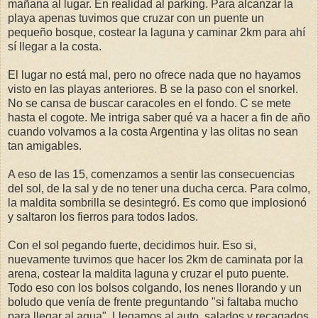
mañana al lugar. En realidad al parking. Para alcanzar la
playa apenas tuvimos que cruzar con un puente un
pequeño bosque, costear la laguna y caminar 2km para ahí
sí llegar a la costa.
El lugar no está mal, pero no ofrece nada que no hayamos
visto en las playas anteriores. B se la paso con el snorkel.
No se cansa de buscar caracoles en el fondo. C se mete
hasta el cogote. Me intriga saber qué va a hacer a fin de año
cuando volvamos a la costa Argentina y las olitas no sean
tan amigables.
A eso de las 15, comenzamos a sentir las consecuencias
del sol, de la sal y de no tener una ducha cerca. Para colmo,
la maldita sombrilla se desintegró. Es como que implosionó
y saltaron los fierros para todos lados.
Con el sol pegando fuerte, decidimos huir. Eso si,
nuevamente tuvimos que hacer los 2km de caminata por la
arena, costear la maldita laguna y cruzar el puto puente.
Todo eso con los bolsos colgando, los nenes llorando y un
boludo que venía de frente preguntando "si faltaba mucho
para llegar al agua". Llegamos al auto, salados y recagados