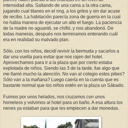
intensidad alta. Saltando de una cama a la otra cama,
jugando cual titanes en el ring, a los gritos y sin dar acuse
de recibo. La habitación parecía zona de guerra en la cual
no habia manera de ejecutar un alto el fuego. La paciencia
de la madre no aguantó, se chifló, y nos abandonó. De
todas maneras, después nos terminamos enterando cuál
era en realidad su malvado plan.
Sólo, con los niños, decidí revivir la bermuda y sacarlos a
dar una vuelta para evitar que nos rajen del hotel.
Aprovechamos para ir a la plaza que por cierto estaba
explotada de niños. Siendo las 3 de la tarde, fue algo que
me llamó mucho la atención. No van al colegio estos pibes?
Sólo van a la mañana? Luego caería en la cuenta que es
bastante normal que los niños estén en la plaza un Sábado.
Fuimos por unos helados, nos cruzamos con unos
homeless y volvimos al hotel para un baño. A esa altura los
nenes ya estaban para que les empiecen a dar monedas.