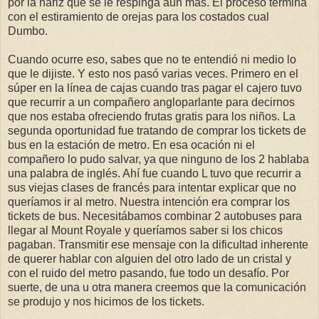
por la nariz que se le respinga aún más. El proceso termina
con el estiramiento de orejas para los costados cual
Dumbo.
Cuando ocurre eso, sabes que no te entendió ni medio lo
que le dijiste. Y esto nos pasó varias veces. Primero en el
súper en la línea de cajas cuando tras pagar el cajero tuvo
que recurrir a un compañero angloparlante para decirnos
que nos estaba ofreciendo frutas gratis para los niños. La
segunda oportunidad fue tratando de comprar los tickets de
bus en la estación de metro. En esa ocación ni el
compañero lo pudo salvar, ya que ninguno de los 2 hablaba
una palabra de inglés. Ahí fue cuando L tuvo que recurrir a
sus viejas clases de francés para intentar explicar que no
queríamos ir al metro. Nuestra intención era comprar los
tickets de bus. Necesitábamos combinar 2 autobuses para
llegar al Mount Royale y queríamos saber si los chicos
pagaban. Transmitir ese mensaje con la dificultad inherente
de querer hablar con alguien del otro lado de un cristal y
con el ruido del metro pasando, fue todo un desafío. Por
suerte, de una u otra manera creemos que la comunicación
se produjo y nos hicimos de los tickets.