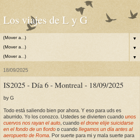
Los viajes de L y G
▼
▼
▼
18/09/2025
IS2025 - Día 6 - Montreal - 18/09/2025
by G
Todo está saliendo bien por ahora. Y eso para uds es
aburrido. Yo los conozco. Ustedes se divierten cuando
unos
cuervos nos rayan el auto
, cuando
el drone elije suicidarse
en el fondo de un fiordo
o cuando
llegamos un día antes al
aeropuerto de Roma
. Por suerte para mi y mala suerte para