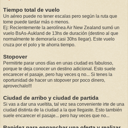
Tiempo total de vuelo
Un aéreo puede no tener escalas pero según la ruta que
tome puede tardar más o menos.
Ej: Recientemente la aerolínea Air New Zealand sumó un
vuelo BsAs-Aukland de 13hs de duración (destino al que
normalmente te demoraría casi 30hs llegar). Este vuelo
cruza por el polo y te ahorra tiempo.
Stopover
Permitirte parar unos días en unas ciudad es fabuloso,
porque te deja conocer un destino adicional. Esto suele
encarecer el pasaje, pero hay veces q no... Si tenes la
oportunidad de hacer un stopover por poco dinero,
aprovechalo!!!
Ciudad de arribo y ciudad de partida
Si vas a dar una vueltita, tal vez sea conveniente irte de una
ciudad distinta de la ciudad a la que llegaste. Esto también
suele encarecer el pasaje... pero hay veces que no...
Rapidez para enganchar una oferta y realizar