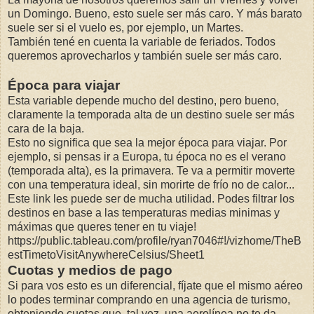
un Domingo. Bueno, esto suele ser más caro. Y más barato
suele ser si el vuelo es, por ejemplo, un Martes.
También tené en cuenta la variable de feriados. Todos
queremos aprovecharlos y también suele ser más caro.
Época para viajar
Esta variable depende mucho del destino, pero bueno,
claramente la temporada alta de un destino suele ser más
cara de la baja.
Esto no significa que sea la mejor época para viajar. Por
ejemplo, si pensas ir a Europa, tu época no es el verano
(temporada alta), es la primavera. Te va a permitir moverte
con una temperatura ideal, sin morirte de frío no de calor...
Este link les puede ser de mucha utilidad. Podes filtrar los
destinos en base a las temperaturas medias minimas y
máximas que queres tener en tu viaje!
https://public.tableau.com/profile/ryan7046#!/vizhome/TheB
estTimetoVisitAnywhereCelsius/Sheet1
Cuotas y medios de pago
Si para vos esto es un diferencial, fíjate que el mismo aéreo
lo podes terminar comprando en una agencia de turismo,
obteniendo cuotas que, tal vez, una aerolínea no te da.