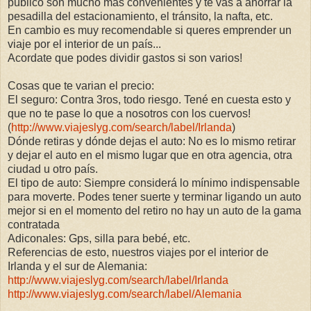
público son mucho mas convenientes y te vas a ahorrar la
pesadilla del estacionamiento, el tránsito, la nafta, etc.
En cambio es muy recomendable si queres emprender un
viaje por el interior de un país...
Acordate que podes dividir gastos si son varios!
Cosas que te varian el precio:
El seguro: Contra 3ros, todo riesgo. Tené en cuesta esto y
que no te pase lo que a nosotros con los cuervos!
(
http://www.viajeslyg.com/search/label/Irlanda
)
Dónde retiras y dónde dejas el auto: No es lo mismo retirar
y dejar el auto en el mismo lugar que en otra agencia, otra
ciudad u otro país.
El tipo de auto: Siempre considerá lo mínimo indispensable
para moverte. Podes tener suerte y terminar ligando un auto
mejor si en el momento del retiro no hay un auto de la gama
contratada
Adiconales: Gps, silla para bebé, etc.
Referencias de esto, nuestros viajes por el interior de
Irlanda y el sur de Alemania:
http://www.viajeslyg.com/search/label/Irlanda
http://www.viajeslyg.com/search/label/Alemania