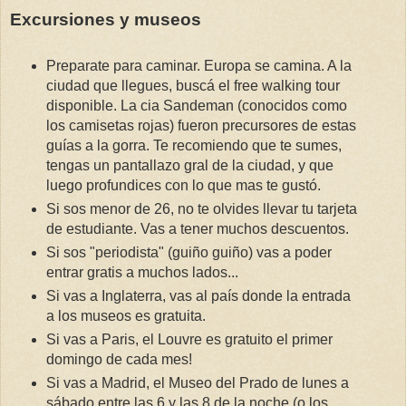
Excursiones y museos
Preparate para caminar. Europa se camina. A la
ciudad que llegues, buscá el free walking tour
disponible. La cia Sandeman (conocidos como
los camisetas rojas) fueron precursores de estas
guías a la gorra. Te recomiendo que te sumes,
tengas un pantallazo gral de la ciudad, y que
luego profundices con lo que mas te gustó.
Si sos menor de 26, no te olvides llevar tu tarjeta
de estudiante. Vas a tener muchos descuentos.
Si sos "periodista" (guiño guiño) vas a poder
entrar gratis a muchos lados...
Si vas a Inglaterra, vas al país donde la entrada
a los museos es gratuita.
Si vas a Paris, el Louvre es gratuito el primer
domingo de cada mes!
Si vas a Madrid, el Museo del Prado de lunes a
sábado entre las 6 y las 8 de la noche (o los