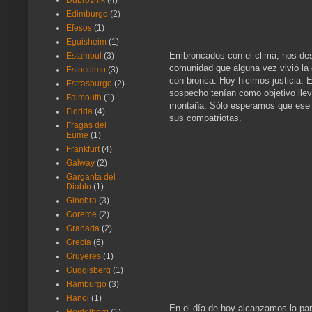
Dubrovnik
(4)
Edimburgo
(2)
Efesos
(1)
Eguisheim
(1)
Embroncados con el clima, nos des
Estambul
(3)
comunidad que alguna vez vivió la 
Estocolmo
(3)
con bronca. Hoy hicimos justicia. 
Estrasburgo
(2)
sospecho tenían como objetivo llev
Falmouth
(1)
montaña. Sólo esperamos que ese a
Florida
(4)
sus compatriotas.
Fragas del
Eume
(1)
Frankfurt
(4)
Galway
(2)
Garganta del
Diablo
(1)
Ginebra
(3)
Goreme
(2)
Granada
(2)
Grecia
(6)
Gruyeres
(1)
Guggisberg
(1)
Hamburgo
(3)
Hanoi
(1)
En el día de hoy alcanzamos la part