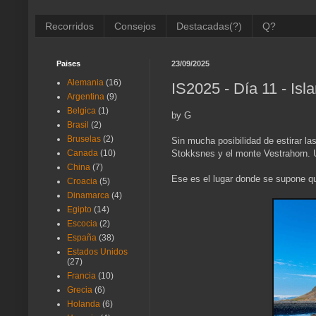
Recorridos
Consejos
Destacadas(?)
Q?
Paises
23/09/2025
Alemania
(16)
IS2025 - Día 11 - Isl
Argentina
(9)
Belgica
(1)
by G
Brasil
(2)
Bruselas
(2)
Sin mucha posibilidad de estirar l
Stokksnes y el monte Vestrahorn. U
Canada
(10)
China
(7)
Ese es el lugar donde se supone q
Croacia
(5)
Dinamarca
(4)
Egipto
(14)
Escocia
(2)
España
(38)
Estados Unidos
(27)
Francia
(10)
Grecia
(6)
Holanda
(6)