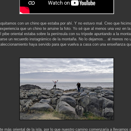
quitamos con un chino que estaba por ahí. Y no estuvo mal. Creo que hicimos
experiencia que un chino te arruine la foto. Yo sé que al menos una vez en l
El pibe oriental estaba sobre la península con su trípode apuntando a la mont
arse un recuerdo instagrámico de la montaña. No lo dejamos... al menos no un
leccionamiento haya servido para que vuelva a casa con una enseñanza que
e más oriental de la isla, por lo que nuestro camino comenzaría a llevarnos p