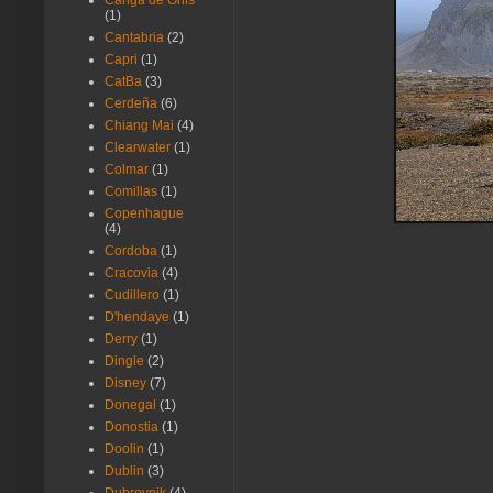
Canga de Onis
(1)
Cantabria
(2)
Capri
(1)
CatBa
(3)
Cerdeña
(6)
Chiang Mai
(4)
Clearwater
(1)
Colmar
(1)
Comillas
(1)
Copenhague
(4)
Cordoba
(1)
Cracovia
(4)
Cudillero
(1)
D'hendaye
(1)
Derry
(1)
Dingle
(2)
Disney
(7)
Donegal
(1)
Donostia
(1)
Doolin
(1)
Dublin
(3)