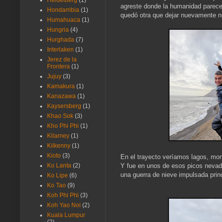
Heidelberg
(1)
agreste donde la humanidad parece 
Hondarribia
(1)
quedó otra que dejar nuevamente n
Humahuaca
(1)
Hungria
(4)
Hurghada
(7)
Interlaken
(1)
Jerez de la
Frontera
(1)
Jujuy
(3)
Kamakura
(1)
Kanazawa
(1)
Kaysersberg
(1)
Khao Sok
(3)
Kho Phi Phi
(1)
Kilarney
(1)
Kilkenny
(1)
Kioto
(3)
En el trayecto veríamos lagos, mo
Y fue en unos de esos picos nevados
Ko Lanta
(2)
una guerra de nieve impulsada princ
Ko Lipe
(6)
Ko Tao
(9)
Koh Phi Phi
(3)
Koh Yao Noi
(2)
Kuala Lumpur