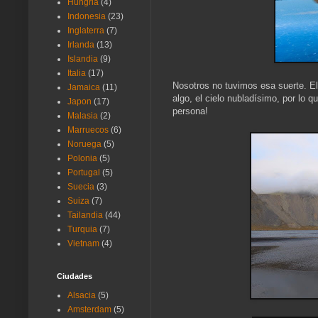
Hungria
(4)
Indonesia
(23)
Inglaterra
(7)
Irlanda
(13)
Islandia
(9)
Italia
(17)
Nosotros no tuvimos esa suerte. El 
Jamaica
(11)
algo, el cielo nubladísimo, por lo 
Japon
(17)
persona!
Malasia
(2)
Marruecos
(6)
Noruega
(5)
Polonia
(5)
Portugal
(5)
Suecia
(3)
Suiza
(7)
Tailandia
(44)
Turquia
(7)
Vietnam
(4)
Ciudades
Alsacia
(5)
Amsterdam
(5)