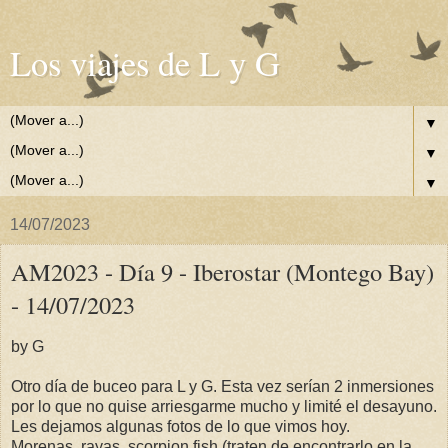
Los viajes de L y G
▼
▼
▼
14/07/2023
AM2023 - Día 9 - Iberostar (Montego Bay)
- 14/07/2023
by G
Otro día de buceo para L y G. Esta vez serían 2 inmersiones
por lo que no quise arriesgarme mucho y limité el desayuno.
Les dejamos algunas fotos de lo que vimos hoy.
Morenas, rayas, scorpion fish (traten de encontrarlo en la