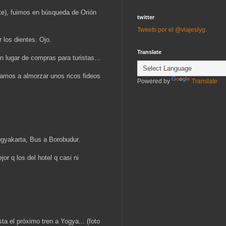
nte), fuimos en búsqueda de Orión
twitter
Tweets por el @viajeslyg.
 los dientes. Ojo.
Translate
un lugar de compras para turistas…
amos a almorzar unos ricos fideos
Powered by
Translate
Yogyakarta, Bus a Borobudur.
or q los del hotel q casi ni
a el próximo tren a Yogya... (foto