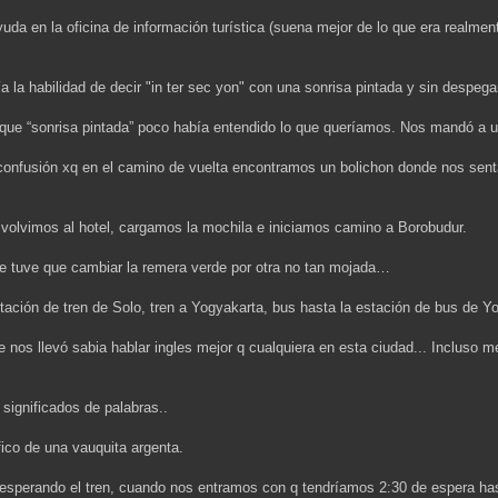
yuda en la oficina de información turística (suena mejor de lo que era realme
a la habilidad de decir "in ter sec yon" con una sonrisa pintada y sin despegar
 que “sonrisa pintada” poco había entendido lo que queríamos. Nos mandó a 
 confusión xq en el camino de vuelta encontramos un bolichon donde nos sent
volvimos al hotel, cargamos la mochila e iniciamos camino a Borobudur.
e tuve que cambiar la remera verde por otra no tan mojada…
estación de tren de Solo, tren a Yogyakarta, bus hasta la estación de bus de 
 nos llevó sabia hablar ingles mejor q cualquiera en esta ciudad... Incluso mej
 significados de palabras..
fico de una vauquita argenta.
esperando el tren, cuando nos entramos con q tendríamos 2:30 de espera hast