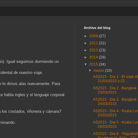
Archivo del blog
►
2008
(27)
►
2012
(31)
►
2013
(23)
►
2014
(29)
io). Igual seguimos durmiendo un
▼
2015
(34)
▼
marzo
(10)
dental de nuestro viaje.
AS2015 - Dia 1 - El viaje e
21/03/2015 y 22...
nte le dimos alas nuevamente. Para
AS2015 - Dia 2 - Bangkok 
23/03/2015
 habla ingles y el lenguaje corporal
AS2015 - Dia 3 - Bangkok 
24/03/2015
AS2015 - Dia 4 - Kuala Lu
a los costados, riñonera y cámara?
25/03/2015
aminando.
AS2015 - Dia 5 - Kuala Lu
26/03/2015
AS2015 - Día 6 - Yogyakart