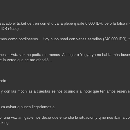
sacado el ticket de tren con el q va la plebe q sale 6.000 IDR, pero la falsa 
 IDR (4usd)...
mos como pordioseros... Hoy hubo hotel con varias estrellas (240.000 IDR), t
nes... Esta vez no podía ser menos. Al llegar a Yogya ya no había más buse
de la verde que se me ofendió…
cio...
 y con las mochilas a cuestas se nos ocurrió ir al hotel que teníamos reserva
 xa avisar q nunca llegaríamos a
no, una voz amigable nos decía que entendía la situación y q no nos iban a co
oking.