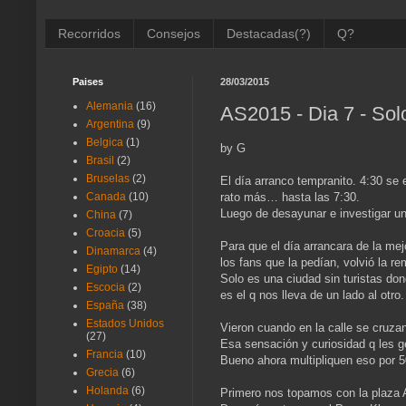
Recorridos
Consejos
Destacadas(?)
Q?
Paises
28/03/2015
Alemania
(16)
AS2015 - Dia 7 - Sol
Argentina
(9)
Belgica
(1)
by G
Brasil
(2)
Bruselas
(2)
El día arranco tempranito. 4:30 se
rato más… hasta las 7:30.
Canada
(10)
Luego de desayunar e investigar un
China
(7)
Croacia
(5)
Para que el día arrancara de la mej
Dinamarca
(4)
los fans que la pedían, volvió la re
Egipto
(14)
Solo es una ciudad sin turistas do
Escocia
(2)
es el q nos lleva de un lado al otro.
España
(38)
Estados Unidos
Vieron cuando en la calle se cruza
(27)
Esa sensación y curiosidad q les g
Francia
(10)
Bueno ahora multipliquen eso por 5
Grecia
(6)
Holanda
(6)
Primero nos topamos con la plaza A