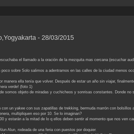
o,Yogyakarta - 28/03/2015
 escuchaba el llamado a la oración de la mezquita mas cercana (escuchar aud
 poco sobre Solo salimos a adentrarnos en las calles de la ciudad menos occi
or manera ella tenía que volver. Después de estar un año sin viajar, finalme
mera verde! (foto 1)
nde somos objeto de miradas y cuchicheos y sonrisas constantes. Donde no se
n con un yakee con sus zapatillas de trekking, bermuda marrón con bolsillos 
enera, multipliquen eso por 10. Se lo imaginan?
00 y estarán a la mitad de lo q ellos deben sentir al momento que nos ven c
lun Alun, rodeada de una feria con puestos por doquier.