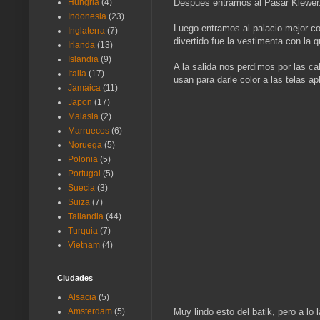
Después entramos al Pasar Klewer. M
Hungria
(4)
Indonesia
(23)
Luego entramos al palacio mejor c
Inglaterra
(7)
divertido fue la vestimenta con la qu
Irlanda
(13)
Islandia
(9)
A la salida nos perdimos por las ca
Italia
(17)
usan para darle color a las telas a
Jamaica
(11)
Japon
(17)
Malasia
(2)
Marruecos
(6)
Noruega
(5)
Polonia
(5)
Portugal
(5)
Suecia
(3)
Suiza
(7)
Tailandia
(44)
Turquia
(7)
Vietnam
(4)
Ciudades
Alsacia
(5)
Muy lindo esto del batik, pero a lo l
Amsterdam
(5)