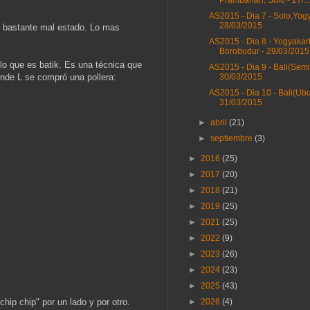
Prambanan, Solo - 27/...
AS2015 - Dia 7 - Solo,Yogy
28/03/2015
n bastante mal estado. Lo mas
AS2015 - Dia 8 - Yogyakart
Borobudur - 29/03/2015
 lo que es batik. Es una técnica que
AS2015 - Dia 9 - Bali(Semi
donde L se compró una pollera:
30/03/2015
AS2015 - Dia 10 - Bali(Ubu
31/03/2015
►
abril
(21)
►
septiembre
(3)
►
2016
(25)
►
2017
(20)
►
2018
(21)
►
2019
(25)
►
2021
(25)
►
2022
(9)
►
2023
(26)
►
2024
(23)
►
2025
(43)
chip chip" por un lado y por otro.
►
2026
(4)