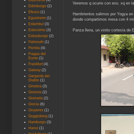
Dubrovnik
(4)
Veremos q ocurre con eso, xq en l
Edimburgo
(2)
Efesos
(1)
Hambrientos salimos por Yogya en 
Eguisheim
(1)
donde compartimos mesa con 4 mili
Estambul
(3)
Panza llena, un vinito cortesía de 
Estocolmo
(3)
Estrasburgo
(2)
Falmouth
(1)
Florida
(4)
Fragas del
Eume
(1)
Frankfurt
(4)
Galway
(2)
Garganta del
Diablo
(1)
Ginebra
(3)
Goreme
(2)
Granada
(2)
Grecia
(6)
Gruyeres
(1)
Guggisberg
(1)
Hamburgo
(3)
Hanoi
(1)