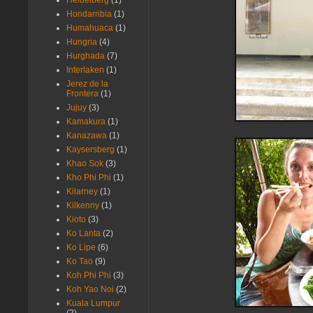
Heidelberg
(1)
Hondarribia
(1)
Humahuaca
(1)
Hungria
(4)
Hurghada
(7)
Interlaken
(1)
Jerez de la
Frontera
(1)
Jujuy
(3)
Kamakura
(1)
Kanazawa
(1)
Kaysersberg
(1)
Khao Sok
(3)
Kho Phi Phi
(1)
Kilarney
(1)
Kilkenny
(1)
Kioto
(3)
Ko Lanta
(2)
Ko Lipe
(6)
Ko Tao
(9)
Koh Phi Phi
(3)
Koh Yao Noi
(2)
Kuala Lumpur