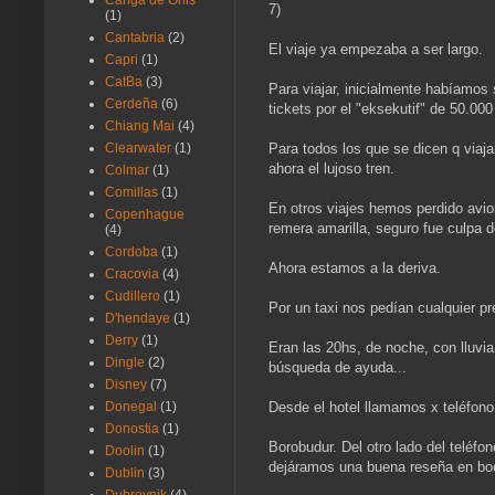
Canga de Onis
7)
(1)
Cantabria
(2)
El viaje ya empezaba a ser largo.
Capri
(1)
CatBa
(3)
Para viajar, inicialmente habíamos 
Cerdeña
(6)
tickets por el "eksekutif" de 50.000
Chiang Mai
(4)
Para todos los que se dicen q viaja
Clearwater
(1)
ahora el lujoso tren.
Colmar
(1)
Comillas
(1)
En otros viajes hemos perdido avio
Copenhague
remera amarilla, seguro fue culpa 
(4)
Cordoba
(1)
Ahora estamos a la deriva.
Cracovia
(4)
Cudillero
(1)
Por un taxi nos pedían cualquier pre
D'hendaye
(1)
Derry
(1)
Eran las 20hs, de noche, con lluvia
Dingle
(2)
búsqueda de ayuda...
Disney
(7)
Desde el hotel llamamos x teléfono
Donegal
(1)
Donostia
(1)
Borobudur. Del otro lado del teléfo
Doolin
(1)
dejáramos una buena reseña en bo
Dublin
(3)