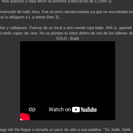
as puestos y ropa difícil xa ponerse (calificación de L) (foto 2).
onservado de todo Java. Fue un poco decepcionante ya que se encontraba e
e la obligaron a L a entrar (foto 3)...
lles y callejones. Fuimos de un local a otro viendo ropa batik. Ahh si, aprendí
plicando capas de cera. No se pierdan el video dentro de uno de los talleres 
SOLO - Batik
argo del día llegue a tomarle un poco de odio a esa palabra. "Sir, batik, batik, 