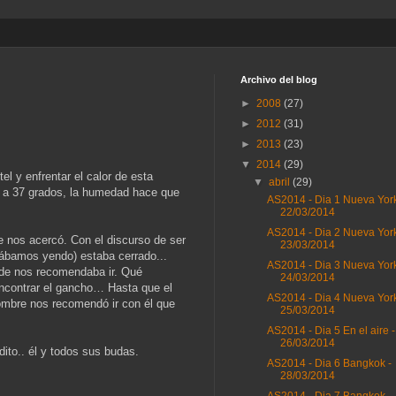
Archivo del blog
►
2008
(27)
►
2012
(31)
►
2013
(23)
▼
2014
(29)
l y enfrentar el calor de esta
▼
abril
(29)
30 a 37 grados, la humedad hace que
AS2014 - Dia 1 Nueva York
22/03/2014
AS2014 - Dia 2 Nueva York
e nos acercó. Con el discurso de ser
23/03/2014
tábamos yendo) estaba cerrado...
AS2014 - Dia 3 Nueva York
nde nos recomendaba ir. Qué
24/03/2014
encontrar el gancho… Hasta que el
AS2014 - Dia 4 Nueva York
hombre nos recomendó ir con él que
25/03/2014
AS2014 - Dia 5 En el aire -
26/03/2014
dito.. él y todos sus budas.
AS2014 - Dia 6 Bangkok -
28/03/2014