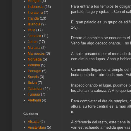
Hungria
(4)
Para entrar a los templos te obliga
Indonesia
(23)
pantalón largo y ojotas... Con el ca
Inglaterra
(7)
Irlanda
(13)
El gran palacio es un grupo de edi
Islandia
(9)
1-5).
Italia
(17)
Jamaica
(11)
Dentro el complejo se encuentra e
Japon
(17)
Verlo fue algo decepcionante… no l
Malasia
(2)
Al salir, pasamos por el mercado d
Marruecos
(6)
con diminutas lupas. Ahhh y habla
Noruega
(5)
Polonia
(5)
Caminando llegamos al templo del bu
Portugal
(5)
buda sentado… otro buda mas. Es
Suecia
(3)
Suiza
(7)
Inspeccionando el lugar, pudimos p
Tailandia
(44)
les afeitan la cabeza. A V lo querí
Turquia
(7)
Vietnam
(4)
Para completar el día de templos,
altura, su torre central es la ma
ir.
Ciudades
Alsacia
(5)
A diferencia del resto, este tiene
van estrechando a medida que vas 
Amsterdam
(5)