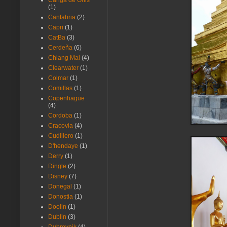
Canga de Onis
(1)
Cantabria
(2)
Capri
(1)
CatBa
(3)
Cerdeña
(6)
Chiang Mai
(4)
Clearwater
(1)
Colmar
(1)
Comillas
(1)
Copenhague
(4)
Cordoba
(1)
Cracovia
(4)
Cudillero
(1)
D'hendaye
(1)
Derry
(1)
Dingle
(2)
Disney
(7)
Donegal
(1)
Donostia
(1)
Doolin
(1)
Dublin
(3)