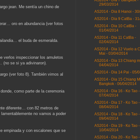
AS2014 - Dia 7 Bangkok -
29/03/2014
largo jean. Me sentía un chino de
AS2014 - Dia 8 Hanoi - 30
AS2014 - Dia 9 CatBa - 31
perar… oro en abundancia (ver fotos
AS2014 - Dia 10 CatBa -
01/04/2014
AS2014 - Dia 11 CatBa -
ailandia… el buda de esmeralda.
02/04/2014
AS2014 - Dia 12 Vuelo a 
Mai - 03/04/2014
ue verlos inspeccionar los amuletos
AS2014 - Dia 13 Chiang ma
(no se si ya adivinaron).
04/04/2014
AS2014 - Dia 14 Pai - 05/
argo (ver foto 8). También vimos al
AS2014 - Dia 15 Chiang M
Bangkok - 06/04/2014
s donde, como parte de la ceremonia
AS2014 - Dia 16 - Ko Tao -
07/04/2014
AS2014 - Dia 17 - Ko Tao -
08/04/2014
nte diferente… con 82 metros de
es lamentablemente no vamos a poder
AS2014 - Dia 18 - Ko Tao -
09/04/2014
AS2014 - Dia 19 - Ko Tao -
10/04/2014
ente empinada y con escalones que se
AS2014 - Dia 20 - Ko Tao -