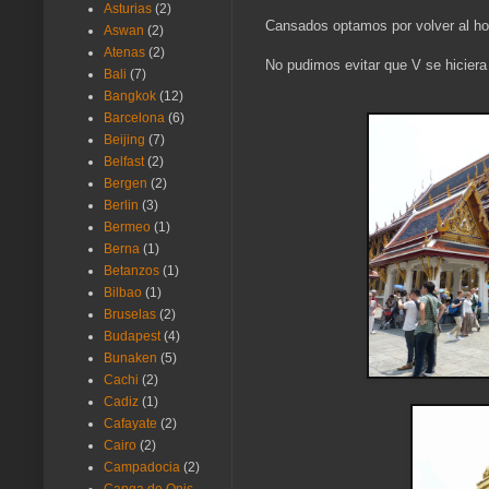
Asturias
(2)
Cansados optamos por volver al hote
Aswan
(2)
Atenas
(2)
No pudimos evitar que V se hiciera
Bali
(7)
Bangkok
(12)
Barcelona
(6)
Beijing
(7)
Belfast
(2)
Bergen
(2)
Berlin
(3)
Bermeo
(1)
Berna
(1)
Betanzos
(1)
Bilbao
(1)
Bruselas
(2)
Budapest
(4)
Bunaken
(5)
Cachi
(2)
Cadiz
(1)
Cafayate
(2)
Cairo
(2)
Campadocia
(2)