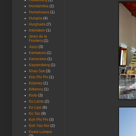
Heidelberg
(1)
Hondarribia
(1)
Humahuaca
(1)
Hungria
(4)
Hurghada
(7)
Interlaken
(1)
Jerez de la
Frontera
(1)
Jujuy
(3)
Kamakura
(1)
Kanazawa
(1)
Kaysersberg
(1)
Khao Sok
(3)
Kho Phi Phi
(1)
Kilarney
(1)
Kilkenny
(1)
Kioto
(3)
Ko Lanta
(2)
Ko Lipe
(6)
Ko Tao
(9)
Koh Phi Phi
(3)
Koh Yao Noi
(2)
Kuala Lumpur