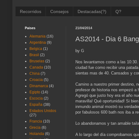
Recorridos
Consejos
Destacadas(?)
Q?
Paises
21/04/2014
Alemania
(16)
AS2014 - Dia 6 Bang
Argentina
(9)
Belgica
(1)
by G
Brasil
(2)
Bruselas
(2)
Nos levantamos como a las 10:30. P
ciudad fue como recibir una patada
Canada
(10)
sientas mas de 40. Cansados y con 
China
(7)
Croacia
(5)
Camino a nuestro primer destino, n
Dinamarca
(4)
profesor de historia nos empezó a 
Egipto
(14)
Agregó que justo hoy era el año nu
Escocia
(2)
maravilla! Qué oportunidad! Si bie
España
(38)
inmundo animal mostró su verdadero
Estados Unidos
por fabulosos 600 bath nos iba a 
(27)
Francia
(10)
Lo abandonamos y tan amable tailade
Grecia
(6)
Holanda
(6)
A lo largo del día comprobamos qu