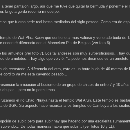
n a tener pantalón largo, así que me tuve que quitar la bermuda y ponerme el 
lor, la gota gorda recorría mi cuerpo.
ficios que fueron sede real hasta mediados del siglo pasado. Como era de es
l templo de Wat Phra Kaew que contiene al mas valioso y venerado buda de T
e encontré diferencia con el Manneken Pis de Belgica (ver foto 6).
e los amuletos (ver foto 7). Los tailandeses son muy surpersticiosos… hay q
ndo de amuletos… hay algo que volvió. Ya podemos decir que es un amuleto… 
da recostado. A diferencia del otro, este es un bruto buda de 46 metros de l
te gordito ya me esta cayendo pesado…
resenciar la iniciación al budismo de un grupo de chicos de entre 7 y 10 año
an chupar… pero no lo permitimos.
 cruzamos el rio Chao Phraya hasta el templo Wat Arun. Este templo es basta
s alta de BGK. Su aspecto hace recordar a los templos de Camboya a los cual
 la opción de subir, pero para subir hay que hacerlo por una escalerita sumam
subiendo… De todas maneras había que subir… (ver fotos 10 y 11).