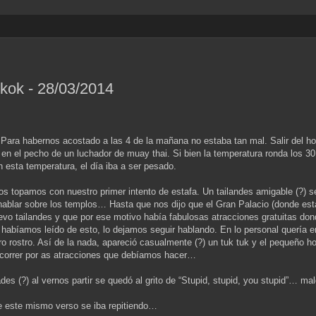
kok - 28/03/2014
ara habernos acostado a las 4 de la mañana no estaba tan mal. Salir del hote
 en el pecho de un luchador de muay thai. Si bien la temperatura ronda los 
esta temperatura, el día iba a ser pesado.
os topamos con nuestro primer intento de estafa. Un tailandes amigable (?) s
hablar sobre los templos… Hasta que nos dijo que el Gran Palacio (donde es
evo tailandes y que por ese motivo había fabulosas atracciones gratuitas do
n habíamos leído de esto, lo dejamos seguir hablando. En lo personal quería 
 rostro. Así de la nada, apareció casualmente (?) un tuk tuk y el pequeño 
recorrer por as atracciones que debíamos hacer…
s (?) al vernos partir se quedó al grito de “Stupid, stupid, you stupid”… mal
e este mismo verso se iba repitiendo…