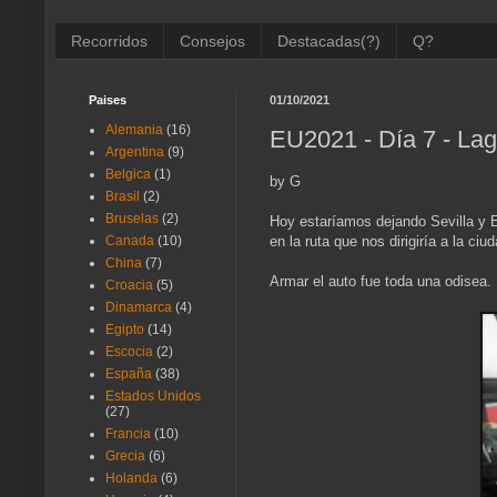
Recorridos
Consejos
Destacadas(?)
Q?
Paises
01/10/2021
Alemania
(16)
EU2021 - Día 7 - Lag
Argentina
(9)
Belgica
(1)
by G
Brasil
(2)
Bruselas
(2)
Hoy estaríamos dejando Sevilla y
en la ruta que nos dirigiría a la ci
Canada
(10)
China
(7)
Armar el auto fue toda una odisea.
Croacia
(5)
Dinamarca
(4)
Egipto
(14)
Escocia
(2)
España
(38)
Estados Unidos
(27)
Francia
(10)
Grecia
(6)
Holanda
(6)