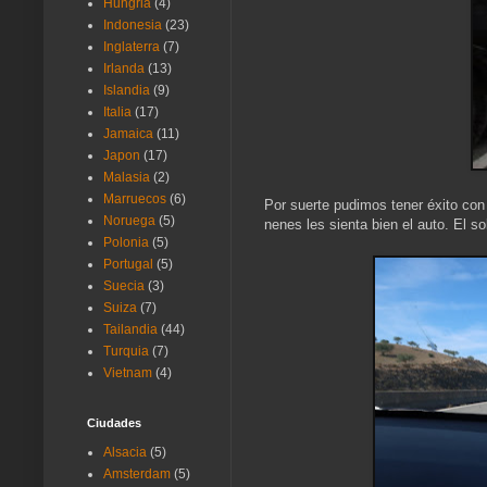
Hungria
(4)
Indonesia
(23)
Inglaterra
(7)
Irlanda
(13)
Islandia
(9)
Italia
(17)
Jamaica
(11)
Japon
(17)
Malasia
(2)
Marruecos
(6)
Por suerte pudimos tener éxito con 
Noruega
(5)
nenes les sienta bien el auto. El s
Polonia
(5)
Portugal
(5)
Suecia
(3)
Suiza
(7)
Tailandia
(44)
Turquia
(7)
Vietnam
(4)
Ciudades
Alsacia
(5)
Amsterdam
(5)