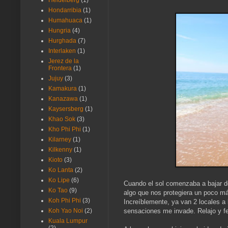
Heidelberg
(1)
Hondarribia
(1)
Humahuaca
(1)
Hungria
(4)
Hurghada
(7)
Interlaken
(1)
Jerez de la
Frontera
(1)
Jujuy
(3)
Kamakura
(1)
Kanazawa
(1)
Kaysersberg
(1)
Khao Sok
(3)
Kho Phi Phi
(1)
Kilarney
(1)
Kilkenny
(1)
Kioto
(3)
Ko Lanta
(2)
Ko Lipe
(6)
Cuando el sol comenzaba a bajar de
Ko Tao
(9)
algo que nos protegiera un poco má
Koh Phi Phi
(3)
Increíblemente, ya van 2 locales a
sensaciones me invade. Relajo y feli
Koh Yao Noi
(2)
Kuala Lumpur