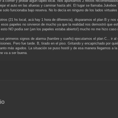
 ir a comer y probar algún tapeo local. Nos apuntamos 2 restós recomendado
 dejar el auto en las afueras y caminar hasta ahí. El lugar se llamaba Jukebox
ue solo funcionaba bajo reserva. No lo decía en ninguno de los lados virtual
ros (21 hs local, acá hay 1 hora de diferencia), disparamos el plan B y nos 
o esos papeles no sirvieron de mucho ya que la realidad nos demostró que es
e esto NO podía ser (¡en los papeles estaba abierto!) mucho no me hizo caso (
s primeros signos de alarma (hambre y sueño) ejecutamos el plan C... ir al s
isiones. Pero fue tarde. B, tirado en el piso. Gritando y encaprichado por q
tanto más agudos. La situación se puso hostil y de esa manera llegamos a l
he va a ser buena.
io