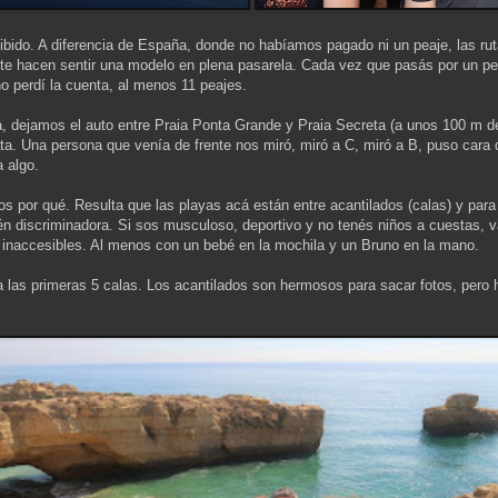
ibido. A diferencia de España, donde no habíamos pagado ni un peaje, las rut
n te hacen sentir una modelo en plena pasarela. Cada vez que pasás por un p
no perdí la cuenta, al menos 11 peajes.
, dejamos el auto entre Praia Ponta Grande y Praia Secreta (a unos 100 m d
. Una persona que venía de frente nos miró, miró a C, miró a B, puso cara 
 algo.
por qué. Resulta que las playas acá están entre acantilados (calas) y para l
én discriminadora. Si sos musculoso, deportivo y no tenés niños a cuestas,
 inaccesibles. Al menos con un bebé en la mochila y un Bruno en la mano.
 las primeras 5 calas. Los acantilados son hermosos para sacar fotos, pero h