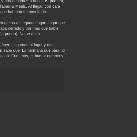
s y nos echamos a andar. El primero,
 Tapas & Meals. Al llegar, con cara
es que habíamos consultado.
dirigimos al segundo lugar. Lugar que
taba cerrado y por más que hablé
la puerta). No se abrió.
úper. Llegamos al lugar y casi
uién sabe qué. La hermana que para no
a casa. Comimos, el humor cambió y