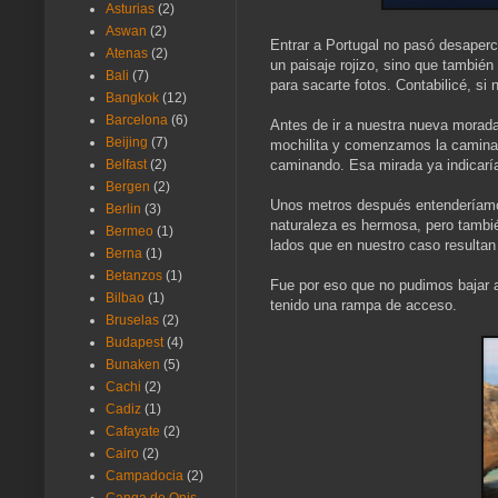
Asturias
(2)
Aswan
(2)
Entrar a Portugal no pasó desaperc
Atenas
(2)
un paisaje rojizo, sino que tambié
Bali
(7)
para sacarte fotos. Contabilicé, si 
Bangkok
(12)
Barcelona
(6)
Antes de ir a nuestra nueva morada
Beijing
(7)
mochilita y comenzamos la caminata
caminando. Esa mirada ya indicaría
Belfast
(2)
Bergen
(2)
Unos metros después entenderíamos 
Berlin
(3)
naturaleza es hermosa, pero tambi
Bermeo
(1)
lados que en nuestro caso resultan
Berna
(1)
Betanzos
(1)
Fue por eso que no pudimos bajar a
Bilbao
(1)
tenido una rampa de acceso.
Bruselas
(2)
Budapest
(4)
Bunaken
(5)
Cachi
(2)
Cadiz
(1)
Cafayate
(2)
Cairo
(2)
Campadocia
(2)