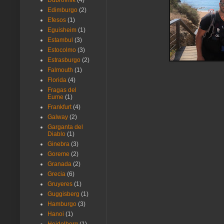
Dubrovnik
(4)
Edimburgo
(2)
Efesos
(1)
Eguisheim
(1)
Estambul
(3)
Estocolmo
(3)
Estrasburgo
(2)
Falmouth
(1)
Florida
(4)
Fragas del
Eume
(1)
Frankfurt
(4)
Galway
(2)
Garganta del
Diablo
(1)
Ginebra
(3)
Goreme
(2)
Granada
(2)
Grecia
(6)
Gruyeres
(1)
Guggisberg
(1)
Hamburgo
(3)
Hanoi
(1)