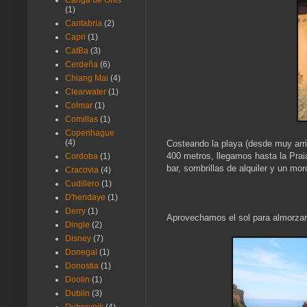
Canga de Onis
(1)
Cantabria
(2)
Capri
(1)
CatBa
(3)
Cerdeña
(6)
Chiang Mai
(4)
Clearwater
(1)
Colmar
(1)
Comillas
(1)
Copenhague
(4)
Costeando la playa (desde muy arri
400 metros, llegamos hasta la Prai
Cordoba
(1)
bar, sombrillas de alquiler y un mo
Cracovia
(4)
Cudillero
(1)
D'hendaye
(1)
Derry
(1)
Aprovechamos el sol para almorzar 
Dingle
(2)
Disney
(7)
Donegal
(1)
Donostia
(1)
Doolin
(1)
Dublin
(3)