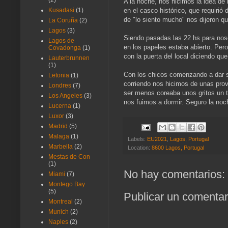
(2)
A la noche, nos hicimos la idea de
en el casco histórico, que requirió
Kusadasi
(1)
de "lo siento mucho" nos dijeron q
La Coruña
(2)
Lagos
(3)
Siendo pasadas las 22 hs para nosot
Lagos de
en los papeles estaba abierto. Per
Covadonga
(1)
con la puerta del local diciendo qu
Lauterbrunnen
(1)
Con los chicos comenzando a dar su
Letonia
(1)
corriendo nos hicimos de unas prov
Londres
(7)
ser menos coreaba unos gritos un 
Los Angeles
(3)
nos fuimos a dormir. Seguro la noc
Lucerna
(1)
Luxor
(3)
Madrid
(5)
Malaga
(1)
Labels:
EU2021
,
Lagos
,
Portugal
Marbella
(2)
Location:
8600 Lagos, Portugal
Mestas de Con
(1)
No hay comentarios:
Miami
(7)
Montego Bay
(5)
Publicar un comentar
Montreal
(2)
Munich
(2)
Naples
(2)