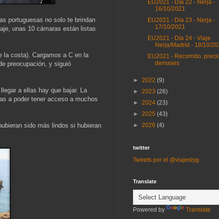
EU2021 - Día 22 - Nerja -
16/10/2021
as portuguesas no solo te brindan
EU2021 - Día 23 - Nerja -
17/10/2021
eaje, unas 10 cámaras están listas
EU2021 - Día 24 - Viaje
Nerja/Madrid - 18/10/2
e la costa). Cargamos a C en la
EU2021 - Recorrido, preci
demases
de preocupación, y siguió
►
2022
(9)
legar a ellas hay que bajar. La
►
2023
(26)
 vas a poder tener acceso a muchos
►
2024
(23)
►
2025
(43)
ubieran sido más lindos si hubieran
►
2026
(4)
twitter
Tweets por el @viajeslyg.
Translate
Powered by
Translate