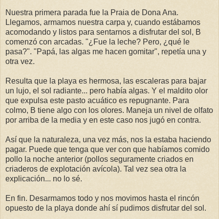
Nuestra primera parada fue la Praia de Dona Ana.
Llegamos, armamos nuestra carpa y, cuando estábamos
acomodando y listos para sentarnos a disfrutar del sol, B
comenzó con arcadas. "¿Fue la leche? Pero, ¿qué le
pasa?". "Papá, las algas me hacen gomitar", repetía una y
otra vez.
Resulta que la playa es hermosa, las escaleras para bajar
un lujo, el sol radiante... pero había algas. Y el maldito olor
que expulsa este pasto acuático es repugnante. Para
colmo, B tiene algo con los olores. Maneja un nivel de olfato
por arriba de la media y en este caso nos jugó en contra.
Así que la naturaleza, una vez más, nos la estaba haciendo
pagar. Puede que tenga que ver con que habíamos comido
pollo la noche anterior (pollos seguramente criados en
criaderos de explotación avícola). Tal vez sea otra la
explicación... no lo sé.
En fin. Desarmamos todo y nos movimos hasta el rincón
opuesto de la playa donde ahí sí pudimos disfrutar del sol.