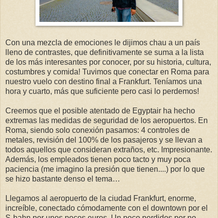
Con una mezcla de emociones le dijimos chau a un país
lleno de contrastes, que definitivamente se suma a la lista
de los más interesantes por conocer, por su historia, cultura,
costumbres y comida! Tuvimos que conectar en Roma para
nuestro vuelo con destino final a Frankfurt. Teníamos una
hora y cuarto, más que suficiente pero casi lo perdemos!
Creemos que el posible atentado de Egyptair ha hecho
extremas las medidas de seguridad de los aeropuertos. En
Roma, siendo solo conexión pasamos: 4 controles de
metales, revisión del 100% de los pasajeros y se llevan a
todos aquellos que consideran extraños, etc. Impresionante.
Además, los empleados tienen poco tacto y muy poca
paciencia (me imagino la presión que tienen....) por lo que
se hizo bastante denso el tema…
Llegamos al aeropuerto de la ciudad Frankfurt, enorme,
increíble, conectado cómodamente con el downtown por el
S-bahn por unos pocos euros. Un poco perdidos por no