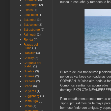
Dubrovnik
(4)
nunca lo escuché, y tampoco le ha
Edimburgo
(2)
Efesos
(1)
Eguisheim
(1)
Estambul
(3)
Estocolmo
(3)
Estrasburgo
(2)
Falmouth
(1)
Florida
(4)
Fragas del
Eume
(1)
Frankfurt
(4)
Galway
(2)
Garganta del
Diablo
(1)
Ginebra
(3)
El resto del día transcurrió plácid
películas yankees con cadenas dor
Goreme
(2)
COPABAN. Música alta, toda la fami
Granada
(2)
Como nos sentíamos acorralados, h
Grecia
(6)
domingo EXPLOTA MEAMEEEEE
Gruyeres
(1)
Guggisberg
(1)
Pero extrañamente encontramos un s
Hamburgo
(3)
Tipo 6 pm salimos de la playa para 
Hanoi
(1)
hermoso finde con amigos, y espec