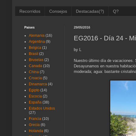
Recorridos
Consejos
Destacadas(?)
Q?
Paises
29/05/2016
Alemania
(16)
EG2016 - Día 24 - Mi
Argentina
(9)
Belgica
(1)
by L
Brasil
(2)
Bruselas
(2)
Nuestro último día de vacaciones. S
Desayunamos en nuestra habitación 
Canada
(10)
moderada; agua: bastante cristali
China
(7)
Croacia
(5)
Dinamarca
(4)
Egipto
(14)
Escocia
(2)
España
(38)
Estados Unidos
(27)
Francia
(10)
Grecia
(6)
Holanda
(6)