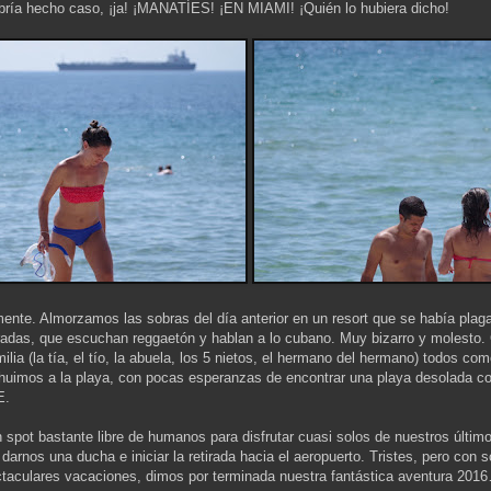
bría hecho caso, ¡ja! ¡MANATÍES! ¡EN MIAMI! ¡Quién lo hubiera dicho!
amente. Almorzamos las sobras del día anterior en un resort que se había plaga
adas, que escuchan reggaetón y hablan a lo cubano. Muy bizarro y molesto.
lia (la tía, el tío, la abuela, los 5 nietos, el hermano del hermano) todos c
uimos a la playa, con pocas esperanzas de encontrar una playa desolada co
E.
pot bastante libre de humanos para disfrutar cuasi solos de nuestros últim
darnos una ducha e iniciar la retirada hacia el aeropuerto. Tristes, pero con 
taculares vacaciones, dimos por terminada nuestra fantástica aventura 201