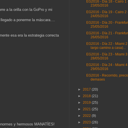
EG2016 - Día 18 - Cairo 1 
23/05/2016
re a la orilla con la GoPro y mi
EG2016 - Día 19 - Cairo 2 
24/05/2016
a llegado a ponerme la máscara….
EG2016 - Día 20 - Frankfur
25/05/2016
EG2016 - Día 21 - Frankfurt
ente esa era la estrategia correcta
26/05/2016
EG2016 - Día 22 - Miami 2
largo camino a casa)...
EG2016 - Día 23 - Miami 3 
28/05/2016
EG2016 - Día 24 - Miami 4 
29/05/2016
EG2016 - Recorrido, preci
demases
►
2017
(20)
►
2018
(21)
►
2019
(25)
►
2021
(25)
►
2022
(9)
►
2023
(26)
es enormes y hermosos MANATÍES!