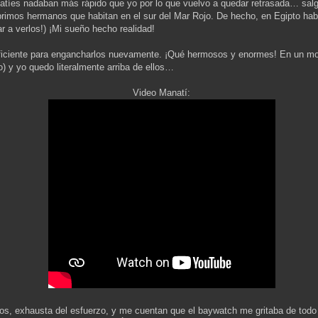
atíes nadaban más rápido que yo por lo que vuelvo a quedar retrasada… salgo 
mos hermanos que habitan en el sur del Mar Rojo. De hecho, en Egipto hab
 a verlos!) ¡Mi sueño hecho realidad!
suficiente para engancharlos nuevamente. ¡Qué hermosos y enormes! En un m
o) y yo quedo literalmente arriba de ellos…
Video Manatí:
os, exhausta del esfuerzo, y me cuentan que el baywatch me gritaba de todo 