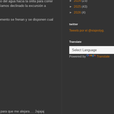
►
2024
(23)
del agua hacia la orilla para correr
íamos declinado la excursión a
►
2025
(43)
►
2026
(4)
omento se frenan y se disponen cual
twitter
Tweets por el @viajeslyg.
Translate
Powered by
Translate
para que me alejara…. Jajajaj