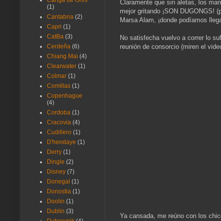
Canga de Onis
Claramente que sin aletas, los man
(1)
mejor gritando ¡SON DUGONGS! (pri
Cantabria
(2)
Marsa Alam, ¡donde podíamos llegar
Capri
(1)
CatBa
(3)
No satisfecha vuelvo a correr lo 
reunión de consorcio (miren el vide
Cerdeña
(6)
Chiang Mai
(4)
Clearwater
(1)
Colmar
(1)
Comillas
(1)
Copenhague
(4)
Cordoba
(1)
Cracovia
(4)
Cudillero
(1)
D'hendaye
(1)
Derry
(1)
Dingle
(2)
Disney
(7)
Donegal
(1)
Donostia
(1)
Doolin
(1)
Dublin
(3)
Ya cansada, me reúno con los chic