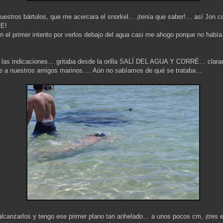
nuestros bártulos, que me acercara el snorkel… ¡tenía que saber!… así Jon cor
RE!
 el primer intento por verlos debajo del agua casi me ahogo porque no habí
ba las indicaciones… gritaba desde la orilla SALÍ DEL AGUA Y CORRÉ… claram
nte a nuestros amigos marinos…. Aún no sabíamos de qué se trataba…
 alcanzarlos y tengo ese primer plano tan anhelado… a unos pocos cm, ¡tr