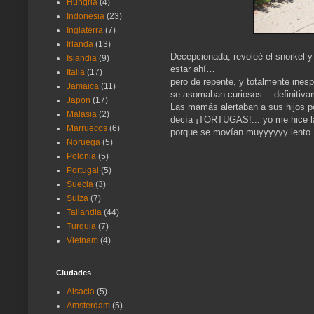
Hungria
(4)
Indonesia
(23)
Inglaterra
(7)
Irlanda
(13)
Decepcionada, revoleé el snorkel y
Islandia
(9)
estar ahí…
Italia
(17)
pero de repente, y totalmente ines
Jamaica
(11)
se asomaban curiosos… definitiva
Japon
(17)
Las mamás alertaban a sus hijos po
Malasia
(2)
decía ¡TORTUGAS!... yo me hice l
Marruecos
(6)
porque se movían muyyyyyy lento.
Noruega
(5)
Polonia
(5)
Portugal
(5)
Suecia
(3)
Suiza
(7)
Tailandia
(44)
Turquia
(7)
Vietnam
(4)
Ciudades
Alsacia
(5)
Amsterdam
(5)