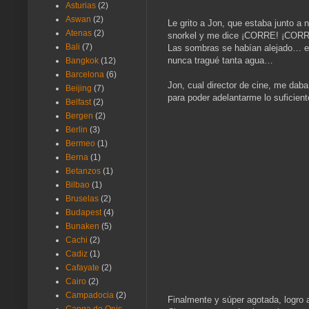
Asturias
(2)
Aswan
(2)
Le grito a Jon, que estaba junto a 
Atenas
(2)
snorkel y me dice ¡CORRE! ¡COR
Bali
(7)
Las sombras se habían alejado… en
nunca tragué tanta agua…
Bangkok
(12)
Barcelona
(6)
Jon, cual director de cine, me da
Beijing
(7)
para poder adelantarme lo suficie
Belfast
(2)
Bergen
(2)
Berlin
(3)
Bermeo
(1)
Berna
(1)
Betanzos
(1)
Bilbao
(1)
Bruselas
(2)
Budapest
(4)
Bunaken
(5)
Cachi
(2)
Cadiz
(1)
Cafayate
(2)
Cairo
(2)
Campadocia
(2)
Finalmente y súper agotada, logro