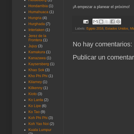
Heidelberg
(1)
Hondarribia
(1)
¡A empezar a planear el próximo!
Humahuaca
(1)
Hungria
(4)
Hurghada
(7)
Labels:
Egipto 2016
,
Estados Unidos
,
Mi
Interlaken
(1)
Jerez de la
Frontera
(1)
No hay comentarios:
Jujuy
(3)
Kamakura
(1)
Publicar un comentar
Kanazawa
(1)
Kaysersberg
(1)
Khao Sok
(3)
Kho Phi Phi
(1)
Kilarney
(1)
Kilkenny
(1)
Kioto
(3)
Ko Lanta
(2)
Ko Lipe
(6)
Ko Tao
(9)
Koh Phi Phi
(3)
Koh Yao Noi
(2)
Kuala Lumpur