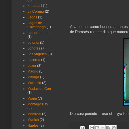
(2)
Kusadasi
(1)
La Coruña
(2)
Lagos
(3)
Lagos de
A la noche, como buenos amantes d
Covadonga
(1)
de Ramsés (no me dijo qué número 
Lauterbrunnen
(1)
Letonia
(1)
Londres
(7)
Los Angeles
(3)
Lucerna
(1)
Luxor
(3)
Madrid
(5)
Malaga
(1)
Marbella
(2)
Mestas de Con
(1)
Miami
(7)
Montego Bay
(5)
Día casi perdido… eso sí... ¡ya te
Montreal
(2)
Munich
(2)
Naples
(2)