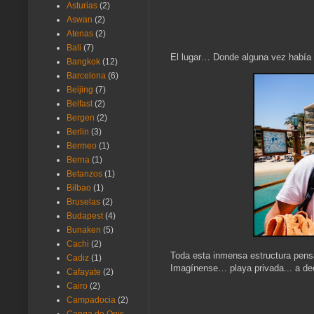
Asturias
(2)
Aswan
(2)
Atenas
(2)
Bali
(7)
El lugar… Donde alguna vez había u
Bangkok
(12)
Barcelona
(6)
Beijing
(7)
Belfast
(2)
Bergen
(2)
Berlin
(3)
Bermeo
(1)
Berna
(1)
Betanzos
(1)
Bilbao
(1)
Bruselas
(2)
Budapest
(4)
Bunaken
(5)
Cachi
(2)
Toda esta inmensa estructura pens
Cadiz
(1)
Imagínense… playa privada... a dec
Cafayate
(2)
Cairo
(2)
Campadocia
(2)