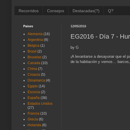
Recorridos
Consejos
Destacadas(?)
Q?
Paises
12/05/2016
Alemania
(16)
EG2016 - Día 7 - Hur
Argentina
(9)
Belgica
(1)
by G
Brasil
(2)
¡A levantarse a desayunar que el 
Bruselas
(2)
de la habitación y vemos… barcos,
Canada
(10)
China
(7)
Croacia
(5)
Dinamarca
(4)
Egipto
(14)
Escocia
(2)
España
(38)
Estados Unidos
(27)
Francia
(10)
Grecia
(6)
Holanda
(6)