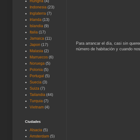
Hungria
(4)
Indonesia
(23)
Inglaterra
(7)
Irlanda
(13)
Islandia
(9)
Italia
(17)
Jamaica
(11)
Para arrancar el día, casi sin que
Japon
(17)
número de habitación y cuando nos 
Malasia
(2)
Marruecos
(6)
Noruega
(5)
Polonia
(5)
Portugal
(5)
Suecia
(3)
Suiza
(7)
Tailandia
(44)
Turquia
(7)
Vietnam
(4)
Ciudades
Alsacia
(5)
Amsterdam
(5)