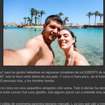
íso” para los gordos bebedores en reposeras tomadores de sol (GBERTS de ah
ild”, esto te hace sentir dentro de una jaula. Y como si fuera poco, ¡en el hote
, 10 personas más, y los hombres bomba.
 la costa son unos pequeñitos amiguitos color arena. Todo lo demás fue des
 del estilo Leisure Suit Larry (perdón, solo algunos pocos van a entender est
l código de vestimenta pareciera bastante marcado, L ya tuvo que salir a most