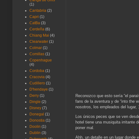
Canga de Onis
(1)
Cantabria
(2)
Capri
(1)
CatBa
(3)
Cerdeña
(6)
Chiang Mai
(4)
Clearwater
(1)
Colmar
(1)
Comillas
(1)
Copenhague
(4)
Cordoba
(1)
Cracovia
(4)
Cudillero
(1)
D'hendaye
(1)
Reconozco que esto sería “el para
Derry
(1)
fans de la aventura y de “into the w
Dingle
(2)
nosotros, los empleados del lugar
Disney
(7)
Donegal
(1)
Los únicos peces que se ven desde
Donostia
(1)
hotel tiene una musiquita irritante
Doolin
(1)
poner mal.
Dublin
(3)
Ahh, un detalle en un lugar donde e