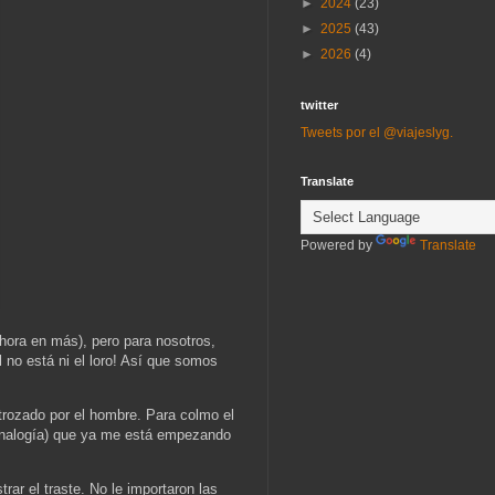
►
2024
(23)
►
2025
(43)
►
2026
(4)
twitter
Tweets por el @viajeslyg.
Translate
Powered by
Translate
ora en más), pero para nosotros,
l no está ni el loro! Así que somos
trozado por el hombre. Para colmo el
a analogía) que ya me está empezando
rar el traste. No le importaron las