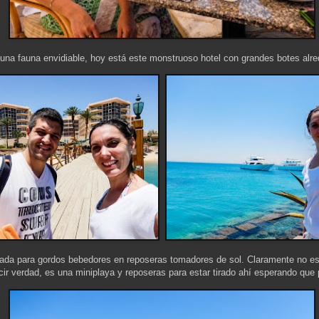
na fauna envidiable, hoy está este monstruoso hotel con grandes botes alre
ada para gordos bebedores en reposeras tomadores de sol. Claramente no es 
ir verdad, es una miniplaya y reposeras para estar tirado ahí esperando que 