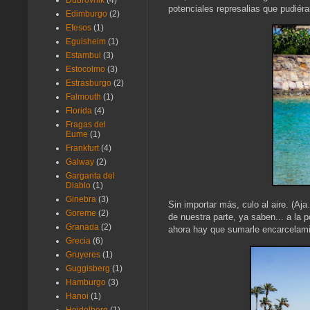
Dubrovnik
(4)
potenciales represalias que pudiéram
Edimburgo
(2)
Efesos
(1)
Eguisheim
(1)
Estambul
(3)
Estocolmo
(3)
Estrasburgo
(2)
Falmouth
(1)
Florida
(4)
Fragas del
Eume
(1)
Frankfurt
(4)
Galway
(2)
Garganta del
Diablo
(1)
Ginebra
(3)
Sin importar más, culo al aire. (Aja
Goreme
(2)
de nuestra parte, ya saben... a la
Granada
(2)
ahora hay que sumarle encarcelami
Grecia
(6)
Gruyeres
(1)
Guggisberg
(1)
Hamburgo
(3)
Hanoi
(1)