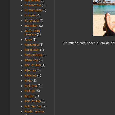
Heidelberg
(1)
Hondarribia
(1)
Humahuaca
(1)
Hungria
(4)
Hurghada
(7)
Interlaken
(1)
Jerez de la
Frontera
(1)
Jujuy
(3)
Sin mucho para hacer, el día de ho
Kamakura
(1)
Kanazawa
(1)
Kaysersberg
(1)
Khao Sok
(3)
Kho Phi Phi
(1)
Kilarney
(1)
Kilkenny
(1)
Kioto
(3)
Ko Lanta
(2)
Ko Lipe
(6)
Ko Tao
(9)
Koh Phi Phi
(3)
Koh Yao Noi
(2)
Kuala Lumpur