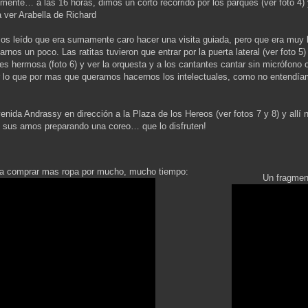
mente… a las 16 horas, dimos un corto recorrido por los parques (ver foto 4
 ver Arabella de Richard
os leído que era sumamente caro hacer una visita guiada, pero que era muy 
tivarnos un poco. Las ratitas tuvieron que entrar por la puerta lateral (ver fo
es hermosa (foto 6) y ver la orquesta y a los cantantes cantar sin micrófo
 lo que por mas que queramos hacernos los intelectuales, como no entendíam
venida Andrassy en dirección a la Plaza de los Hereos (ver fotos 7 y 8) y al
 sus amos preparando una coreo… que lo disfruten!
 a comprar mas ropa por mucho, mucho tiempo:
Un fragmen