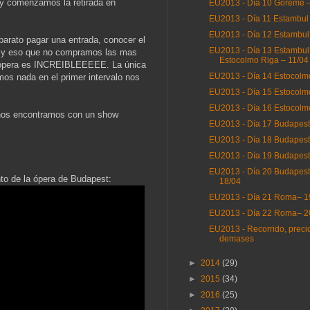
) y comenzamos la retirada en
EU2013 - Día 10 Goreme –
EU2013 - Día 11 Estambul
EU2013 - Día 12 Estambul
barato pagar una entrada, conocer el
EU2013 - Día 13 Estambul
to 5) y eso que no compramos las mas
Estocolmo Riga – 11/04
no opera es INCREIBLEEEEE. La única
EU2013 - Día 14 Estocolm
os nada en el primer intervalo nos
EU2013 - Día 15 Estocolm
EU2013 - Día 16 Estocolm
lí nos encontramos con un show
EU2013 - Día 17 Budapest
EU2013 - Día 18 Budapest
EU2013 - Día 19 Budapest
EU2013 - Día 20 Budapes
to de la ópera de Budapest:
18/04
EU2013 - Día 21 Roma– 1
EU2013 - Día 22 Roma– 2
EU2013 - Recorrido, preci
demases
►
2014
(29)
►
2015
(34)
►
2016
(25)