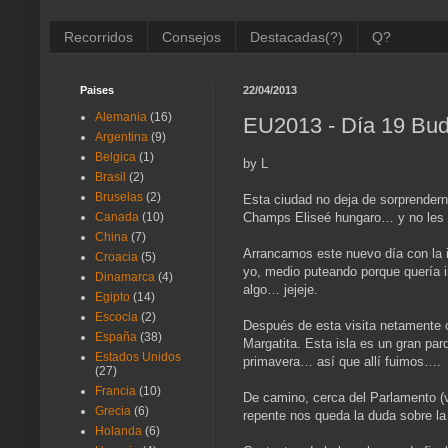
Recorridos
Consejos
Destacadas(?)
Q?
Paises
22/04/2013
Alemania
(16)
EU2013 - Día 19 Bud
Argentina
(9)
Belgica
(1)
by L
Brasil
(2)
Bruselas
(2)
Esta ciudad no deja de sorprender
Champs Eliseé hungaro… y no les 
Canada
(10)
China
(7)
Arrancamos este nuevo día con la i
Croacia
(5)
yo, medio puteando porque quería i
Dinamarca
(4)
algo… jejeje.
Egipto
(14)
Escocia
(2)
Después de esta visita netamente 
España
(38)
Margatita. Esta isla es un gran par
Estados Unidos
primavera… así que allí fuimos….
(27)
Francia
(10)
De camino, cerca del Parlamento (v
Grecia
(6)
repente nos queda la duda sobre la p
Holanda
(6)