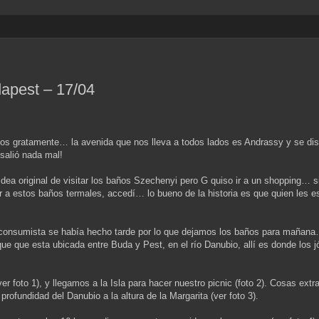
apest – 17/04
nos gratamente… la avenida que nos lleva a todos lados es Andrassy y se dis
salió nada mal!
dea original de visitar los baños Szechenyi pero G quiso ir a un shopping…
r a estos baños termales, accedí… lo bueno de la historia es que quien les e
consumista se había hecho tarde por lo que dejamos los baños para mañana
que que esta ubicada entre Buda y Pest, en el río Danubio, allí es donde los 
er foto 1), y llegamos a la Isla para hacer nuestro picnic (foto 2). Cosas ex
rofundidad del Danubio a la altura de la Margarita (ver foto 3).