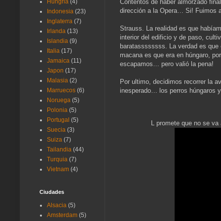
Contentos de haber almorzado final
Hungria
(4)
dirección a la Opera… Si! Fuimos a
Indonesia
(23)
Inglaterra
(7)
Strauss. La realidad es que habíam
Irlanda
(13)
interior del edificio y de paso, cul
Islandia
(9)
baratassssssss. La verdad es que 
Italia
(17)
macana es que era en húngaro, por
Jamaica
(11)
escapamos… pero valió la pena!
Japon
(17)
Malasia
(2)
Por ultimo, decidimos recorrer la a
inesperado… los perros húngaros y
Marruecos
(6)
Noruega
(5)
Polonia
(5)
Portugal
(5)
L promete que no se va
Suecia
(3)
Suiza
(7)
Tailandia
(44)
Turquia
(7)
Vietnam
(4)
Ciudades
Alsacia
(5)
Amsterdam
(5)