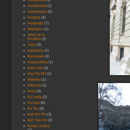
Heidelberg
(1)
Hondarribia
(1)
Humahuaca
(1)
Hungria
(4)
Hurghada
(7)
Interlaken
(1)
Jerez de la
Frontera
(1)
Jujuy
(3)
Kamakura
(1)
Kanazawa
(1)
Kaysersberg
(1)
Khao Sok
(3)
Kho Phi Phi
(1)
Kilarney
(1)
Kilkenny
(1)
Kioto
(3)
Ko Lanta
(2)
Ko Lipe
(6)
Ko Tao
(9)
Koh Phi Phi
(3)
Koh Yao Noi
(2)
Kuala Lumpur