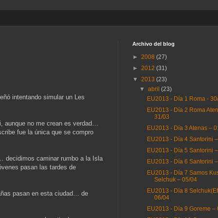
Archivo del blog
►
2008
(27)
►
2012
(31)
▼
2013
(23)
▼
abril
(23)
eñó intentando simular un Les
EU2013 - Día 1 Roma - 30
EU2013 - Día 2 Roma Aten
31/03
 si, aunque no me crean es verdad…
EU2013 - Día 3 Atenas – 0
scribe fue la única que se compro
EU2013 - Día 4 Santorini 
EU2013 - Día 5 Santorini 
… decidimos caminar rumbo a la Isla
EU2013 - Día 6 Santorini 
jóvenes pasan las tardes de
EU2013 - Día 7 Samos Ku
Selchuk – 05/04
EU2013 - Día 8 Selchuk(Ef
trañas pasan en esta ciudad… de
06/04
EU2013 - Día 9 Goreme – 