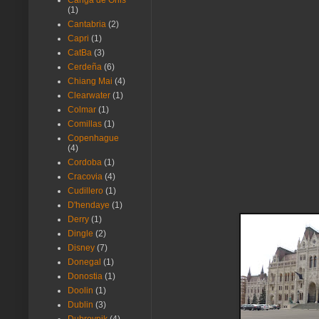
Canga de Onis
(1)
Cantabria
(2)
Capri
(1)
CatBa
(3)
Cerdeña
(6)
Chiang Mai
(4)
Clearwater
(1)
Colmar
(1)
Comillas
(1)
Copenhague
(4)
Cordoba
(1)
Cracovia
(4)
Cudillero
(1)
D'hendaye
(1)
Derry
(1)
Dingle
(2)
Disney
(7)
Donegal
(1)
Donostia
(1)
Doolin
(1)
Dublin
(3)