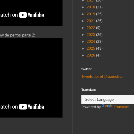
►
2017
(20)
►
2018
(21)
►
2019
(25)
►
2021
(25)
►
2022
(9)
►
2023
(26)
w de perros parte 2:
►
2024
(23)
►
2025
(43)
►
2026
(4)
twitter
Tweets por el @viajeslyg.
Translate
Powered by
Translate