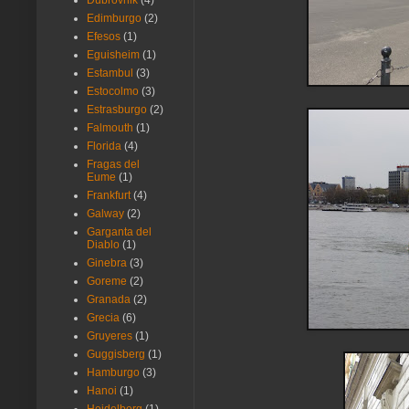
Dubrovnik
(4)
Edimburgo
(2)
Efesos
(1)
Eguisheim
(1)
Estambul
(3)
Estocolmo
(3)
Estrasburgo
(2)
Falmouth
(1)
Florida
(4)
Fragas del
Eume
(1)
Frankfurt
(4)
Galway
(2)
Garganta del
Diablo
(1)
Ginebra
(3)
Goreme
(2)
Granada
(2)
Grecia
(6)
Gruyeres
(1)
Guggisberg
(1)
Hamburgo
(3)
Hanoi
(1)