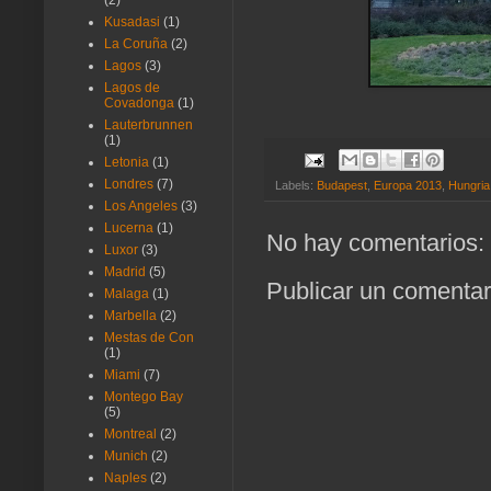
(2)
Kusadasi
(1)
La Coruña
(2)
Lagos
(3)
Lagos de
Covadonga
(1)
Lauterbrunnen
(1)
Letonia
(1)
Londres
(7)
Labels:
Budapest
,
Europa 2013
,
Hungria
Los Angeles
(3)
Lucerna
(1)
No hay comentarios:
Luxor
(3)
Madrid
(5)
Publicar un comentar
Malaga
(1)
Marbella
(2)
Mestas de Con
(1)
Miami
(7)
Montego Bay
(5)
Montreal
(2)
Munich
(2)
Naples
(2)