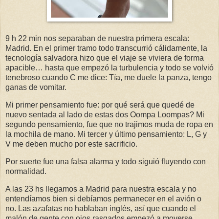
9 h 22 min nos separaban de nuestra primera escala:
Madrid. En el primer tramo todo transcurrió cálidamente, la
tecnología salvadora hizo que el viaje se viviera de forma
apacible… hasta que empezó la turbulencia y todo se volvió
tenebroso cuando C me dice: Tía, me duele la panza, tengo
ganas de vomitar.
Mi primer pensamiento fue: por qué será que quedé de
nuevo sentada al lado de estas dos Oompa Loompas? Mi
segundo pensamiento, fue que no trajimos muda de ropa en
la mochila de mano. Mi tercer y último pensamiento: L, G y
V me deben mucho por este sacrificio.
Por suerte fue una falsa alarma y todo siguió fluyendo con
normalidad.
A las 23 hs llegamos a Madrid para nuestra escala y no
entendíamos bien si debíamos permanecer en el avión o
no. Las azafatas no hablaban inglés, así que cuando el
malón de gente con ojos rasgados empezó a moverse,